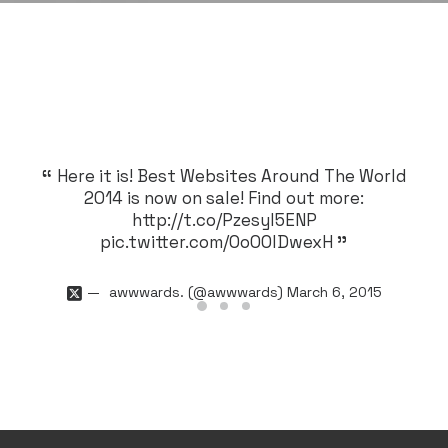
Here it is! Best Websites Around The World
H
2014 is now on sale! Find out more:
http://t.co/Pzesyl5ENP
pic.twitter.com/Oo0OlDwexH
awwwards. (@awwwards)
March 6, 2015