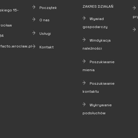
ZAKRES DZIAŁAŃ
Początek
kiego 15-
pr
Wywiad
O nas
rocław
gospodarczy
Usługi
84
Windykacja
facto.wroclaw.pl
Kontakt
należności
Poszukiwanie
mienia
Poszukiwanie
kontaktu
Wykrywanie
podsłuchów