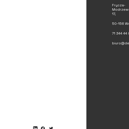
Frycza-
Modrzews
17,
50-156 W
71 344 44 
biuro@de