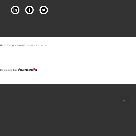
Wszelkie prawa zastrzeżone defacto.
Designed by:
© 2026 Defacto – Agencja
Detektywistyczna. Wszystkie