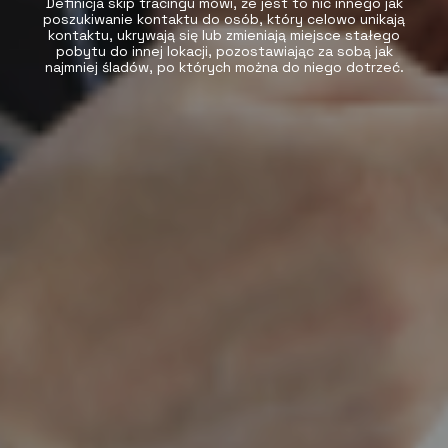
Definicja skip tracingu mówi, że jest to nic innego jak
poszukiwanie kontaktu do osób, który celowo unikają
kontaktu, ukrywają się lub zmieniają miejsce stałego
pobytu do innej lokacji, pozostawiając za sobą jak
najmniej śladów, po których można do niego dotrzeć.