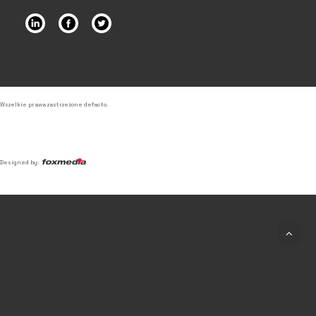
Wszelkie prawa zastrzeżone defacto.
Designed by:
© 2026 Defacto – Agencja
Detektywistyczna. Wszystkie