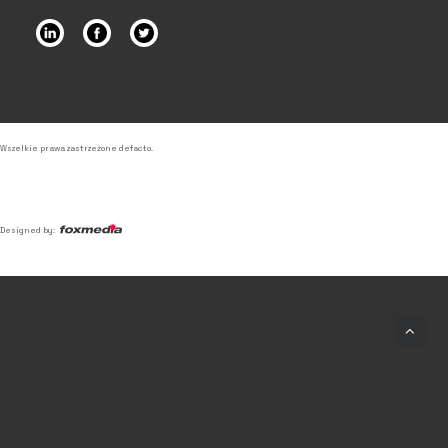
Wszelkie prawa zastrzeżone defacto.
Designed by:
© 2026 Defacto – Agencja
Detektywistyczna. Wszystkie