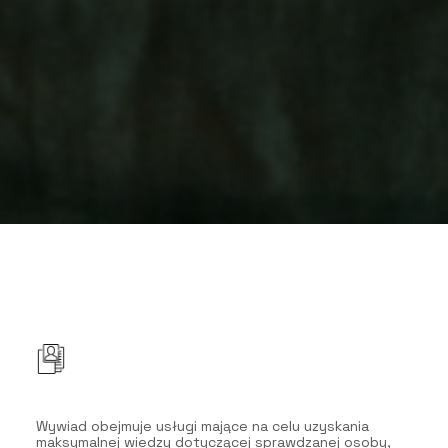
Wywiad obejmuje usługi mające na celu uzyskania
maksymalnej wiedzy dotyczącej sprawdzanej osoby,