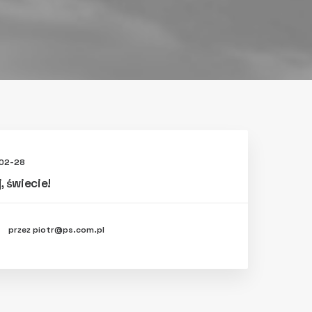
02-28
, świecie!
przez piotr@ps.com.pl