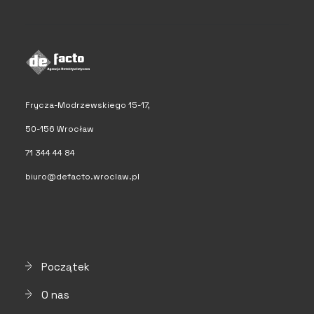
Frycza-Modrzewskiego 15-17,
50-156 Wrocław
71 344 44 84
biuro@defacto.wroclaw.pl
Początek
O nas